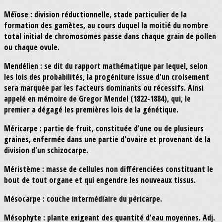
Méïose : division réductionnelle, stade particulier de la
formation des gamètes, au cours duquel la moitié du nombre
total initial de chromosomes passe dans chaque grain de pollen
ou chaque ovule.
Mendélien : se dit du rapport mathématique par lequel, selon
les lois des probabilités, la progéniture issue d'un croisement
sera marquée par les facteurs dominants ou récessifs. Ainsi
appelé en mémoire de Gregor Mendel (1822-1884), qui, le
premier a dégagé les premières lois de la génétique.
Méricarpe : partie de fruit, constituée d'une ou de plusieurs
graines, enfermée dans une partie d'ovaire et provenant de la
division d'un schizocarpe.
Méristème : masse de cellules non différenciées constituant le
bout de tout organe et qui engendre les nouveaux tissus.
Mésocarpe : couche intermédiaire du péricarpe.
Mésophyte : plante exigeant des quantité d'eau moyennes. Adj.