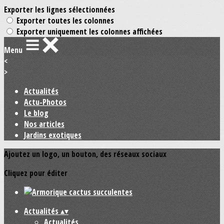
Exporter les lignes sélectionnées
Exporter toutes les colonnes
Exporter uniquement les colonnes affichées
Menu
<
>
Actualités
Actu-Photos
Le blog
Nos articles
Jardins exotiques
Ajoutez un logo, un bouton, des réseaux sociaux
Cliquez pour éditer
Actualités
▴
▾
Actualités