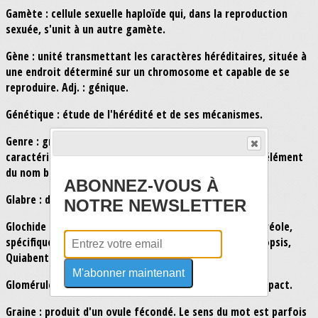
Gamète : cellule sexuelle haploïde qui, dans la reproduction
sexuée, s'unit à un autre gamète.
Gène : unité transmettant les caractères héréditaires, située à
une endroit déterminé sur un chromosome et capable de se
reproduire. Adj. : génique.
Génétique : étude de l'hérédité et de ses mécanismes.
Genre : groupement taxonomique d'espèces ayant des
caractéristiques similaires. Représenté par le premier élément
du nom botanique.
ABONNEZ-VOUS À
Glabre : dépourvu de poils (inverse de pubescent).
NOTRE NEWSLETTER
Glochide : petite touffe de soies ou d'aiguillons sur l'aréole,
spécifique à la sous-famille des Opuntioideae (Pereskiopsis,
Quiabentia, Tephrocactus, Opuntia etc.).
M'abonner maintenant
Glomérule : groupe de fleurs formant un ensemble compact.
Graine : produit d'un ovule fécondé. Le sens du mot est parfois