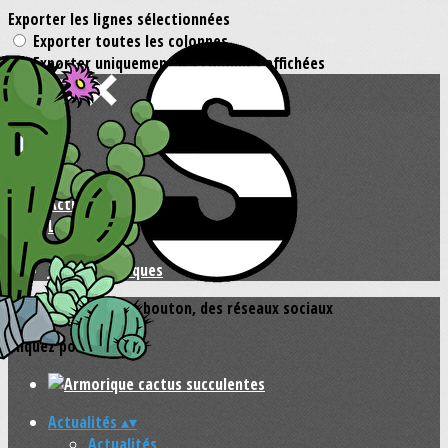
Exporter les lignes sélectionnées
Exporter toutes les colonnes
Exporter uniquement les colonnes affichées
Menu
<
>
Actualités
Actu-Photos
Le blog
Nos articles
Jardins exotiques
Ajoutez un logo, un bouton, des réseaux sociaux
Cliquez pour éditer
Actualités
▴
▾
Actualités