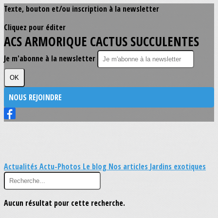
Texte, bouton et/ou inscription à la newsletter
Cliquez pour éditer
ACS ARMORIQUE CACTUS SUCCULENTES
Je m'abonne à la newsletter
OK
NOUS REJOINDRE
Actualités
Actu-Photos
Le blog
Nos articles
Jardins exotiques
Aucun résultat pour cette recherche.