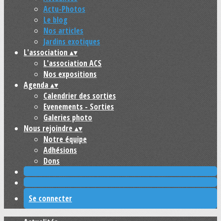
Actu-Photos
Le blog
Nos articles
Jardins exotiques
L'association
▴
▾
L'association ACS
Nos expositions
Agenda
▴
▾
Calendrier des sorties
Evenements - Sorties
Galeries photo
Nous rejoindre
▴
▾
Notre équipe
Adhésions
Dons
Se connecter