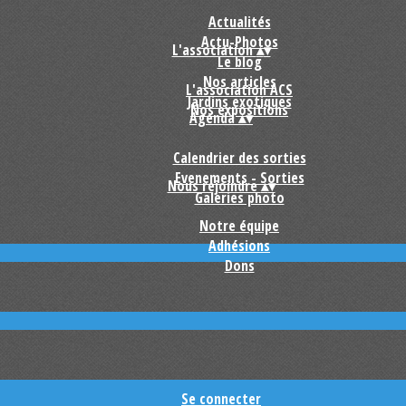
Actualités
Actu-Photos
L'association
▴
▾
Le blog
Nos articles
L'association ACS
Jardins exotiques
Nos expositions
Agenda
▴
▾
Calendrier des sorties
Evenements - Sorties
Nous rejoindre
▴
▾
Galeries photo
Notre équipe
Adhésions
Dons
Se connecter