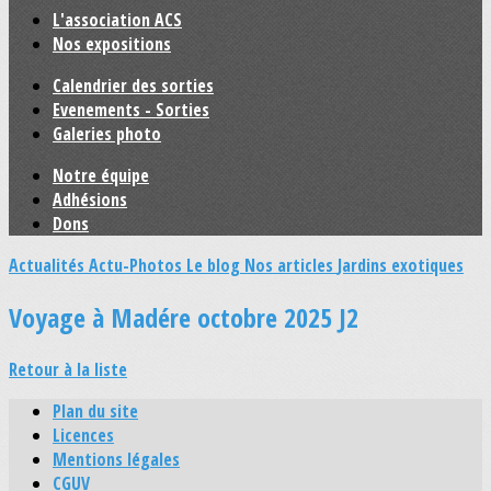
L'association ACS
Nos expositions
Calendrier des sorties
Evenements - Sorties
Galeries photo
Notre équipe
Adhésions
Dons
Actualités
Actu-Photos
Le blog
Nos articles
Jardins exotiques
Voyage à Madére octobre 2025 J2
Retour à la liste
Plan du site
Licences
Mentions légales
CGUV