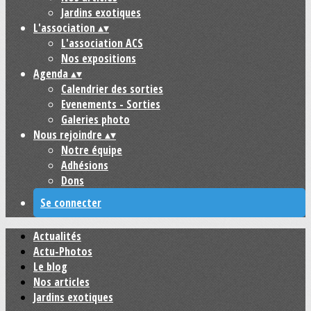
Jardins exotiques
L'association
▴
▾
L'association ACS
Nos expositions
Agenda
▴
▾
Calendrier des sorties
Evenements - Sorties
Galeries photo
Nous rejoindre
▴
▾
Notre équipe
Adhésions
Dons
Se connecter
Actualités
Actu-Photos
Le blog
Nos articles
Jardins exotiques