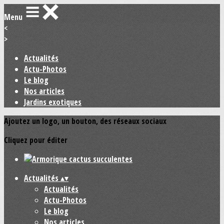
Menu
<
>
Actualités
Actu-Photos
Le blog
Nos articles
Jardins exotiques
Ajoutez un logo, un bouton, des réseaux sociaux
Cliquez pour éditer
Actualités
▴
▾
Actualités
Actu-Photos
Le blog
Nos articles