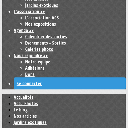
Jardins exotiques
L'association
▴
▾
L'association ACS
Nos expositions
Agenda
▴
▾
Calendrier des sorties
Evenements - Sorties
Galeries photo
Nous rejoindre
▴
▾
Notre équipe
Adhésions
Dons
Se connecter
Actualités
Actu-Photos
Le blog
Nos articles
Jardins exotiques