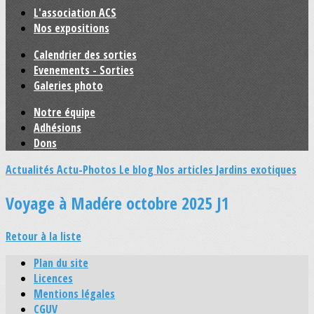
L'association ACS
Nos expositions
Calendrier des sorties
Evenements - Sorties
Galeries photo
Notre équipe
Adhésions
Dons
Actualités
Actu-Photos
Le blog
Nos articles
Jardins exotiques
Voyage à Madére octobre 2025 J1
Retour à la liste
Plan du site
Licences
Mentions légales
CGUV