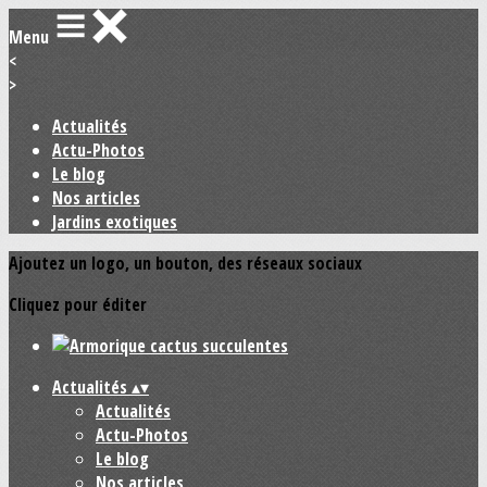
Menu
<
>
Actualités
Actu-Photos
Le blog
Nos articles
Jardins exotiques
Ajoutez un logo, un bouton, des réseaux sociaux
Cliquez pour éditer
Actualités
▴
▾
Actualités
Actu-Photos
Le blog
Nos articles