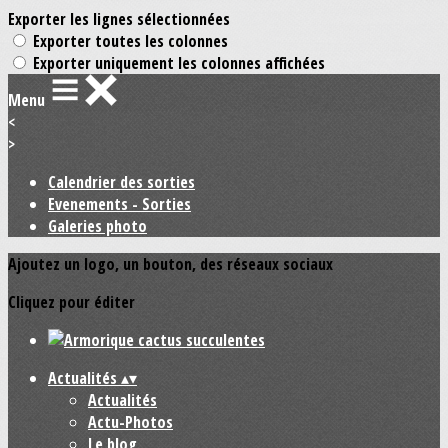
Exporter les lignes sélectionnées
Exporter toutes les colonnes
Exporter uniquement les colonnes affichées
Menu
<
>
Calendrier des sorties
Evenements - Sorties
Galeries photo
Ajoutez un logo, un bouton, des réseaux sociaux
Cliquez pour éditer
Actualités
▴
▾
Actualités
Actu-Photos
Le blog