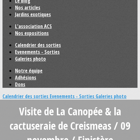
Le blog
Nos articles
Jardins exotiques
L'association ACS
Nos expositions
Calendrier des sorties
Evenements - Sorties
Galeries photo
Notre équipe
Adhésions
Dons
Calendrier des sorties
Evenements - Sorties
Galeries photo
Visite de La Canopée & la
cactuseraie de Creismeas / 09
novembre / Finistère