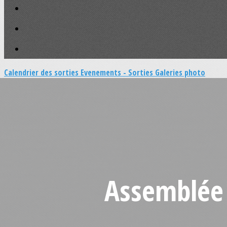
Calendrier des sorties
Evenements - Sorties
Galeries photo
Assemblée 