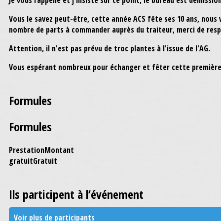
Je vous rappelle et j'insiste sur ce point, le bureau est démis
Vous le savez peut-être, cette année ACS fête ses 10 a
nombre de parts à commander auprès du traiteur, merci de respec
Attention, il n'est pas prévu de troc plantes à l'issue de l'AG.
Vous espérant nombreux pour échanger et fêter cette première
Formules
Formules
Prestation
Montant
gratuit
Gratuit
Ils participent à l’événement
Voir plus de participants