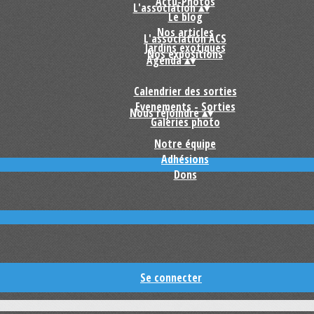
Actu-Photos
L'association
▴
▾
Le blog
Nos articles
L'association ACS
Jardins exotiques
Nos expositions
Agenda
▴
▾
Calendrier des sorties
Evenements - Sorties
Nous rejoindre
▴
▾
Galeries photo
Notre équipe
Adhésions
Dons
Se connecter