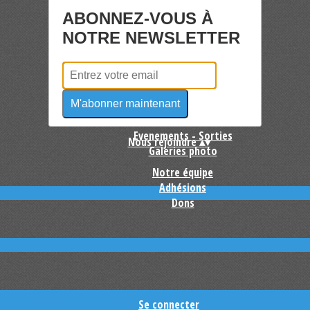
ABONNEZ-VOUS À
Actualités
Actu-Photos
NOTRE NEWSLETTER
L'association
▴
▾
Le blog
Nos articles
L'association ACS
Jardins exotiques
Nos expositions
Agenda
▴
▾
M'abonner maintenant
Calendrier des sorties
Evenements - Sorties
Nous rejoindre
▴
▾
Galeries photo
Notre équipe
Adhésions
Dons
Se connecter