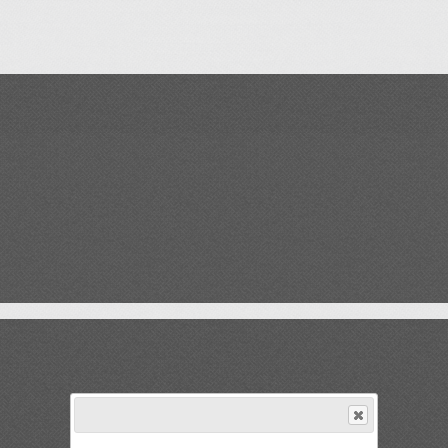
Actualités
▴
▾